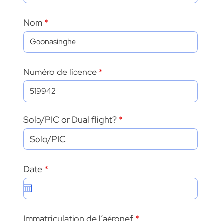
Nom
Numéro de licence
Solo/PIC or Dual flight?
r
Date
*
e
q
u
i
r
Immatriculation de l’aéronef