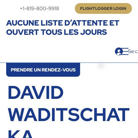
+1-819-800-9918
FLIGHTLOGGER LOGIN
AUCUNE LISTE D’ATTENTE ET
OUVERT TOUS LES JOURS
Se c
PRENDRE UN RENDEZ-VOUS
DAVID
WADITSCHAT
KA