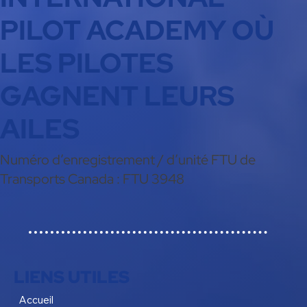
PILOT ACADEMY OÙ
LES PILOTES
GAGNENT LEURS
AILES
Numéro d’enregistrement / d’unité FTU de
Transports Canada : FTU 3948
LIENS UTILES
Accueil