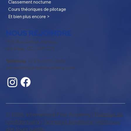
Classement nocturne
Cours théoriques de pilotage
Et bien plus encore >
NOUS REJOINDRE
1735 Rue Arthur-Fecteau
Gatineau, QC, J8R 2Z9
Téléhone:
+1-819-800-9918
admissions@intlpilotacademy.com
© 2026, International Pilot Academy |
Politique de
confidentialité
|
Termes et conditions
|
Politiques
des tours guidés