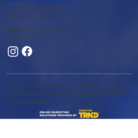
1735 Rue Arthur-Fecteau
Gatineau, QC, J8R 2Z9
Téléhone:
+1-819-800-9918
admissions@intlpilotacademy.com
© 2026, International Pilot Academy |
Politique de
confidentialité
|
Termes et conditions
|
Politiques
des tours guidés