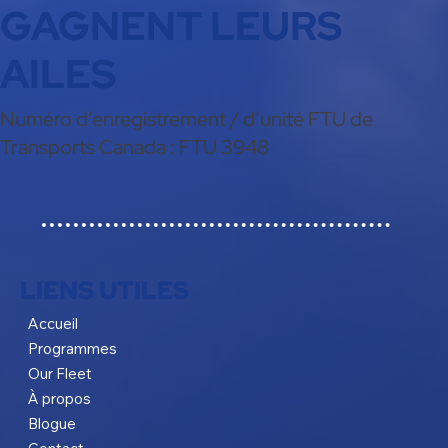
GAGNENT LEURS
AILES
Numéro d’enregistrement / d’unité FTU de
Transports Canada : FTU 3948
LIENS UTILES
Accueil
Programmes
Our Fleet
À propos
Blogue