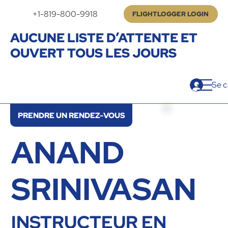
+1-819-800-9918
FLIGHTLOGGER LOGIN
AUCUNE LISTE D’ATTENTE ET
OUVERT TOUS LES JOURS
Se c
PRENDRE UN RENDEZ-VOUS
ANAND
SRINIVASAN
INSTRUCTEUR EN